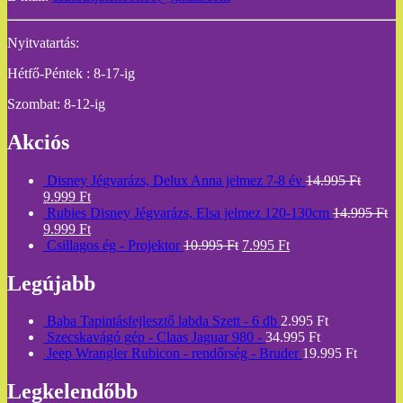
Nyitvatartás:
Hétfő-Péntek : 8-17-ig
Szombat: 8-12-ig
Akciós
Disney Jégvarázs, Delux Anna jelmez 7-8 év
14.995
Ft
9.999
Ft
Rubies Disney Jégvarázs, Elsa jelmez 120-130cm
14.995
Ft
9.999
Ft
Csillagos ég - Projektor
10.995
Ft
7.995
Ft
Legújabb
Baba Tapintásfejlesztő labda Szett - 6 db
2.995
Ft
Szecskavágó gép - Claas Jaguar 980 -
34.995
Ft
Jeep Wrangler Rubicon - rendőrség - Bruder
19.995
Ft
Legkelendőbb