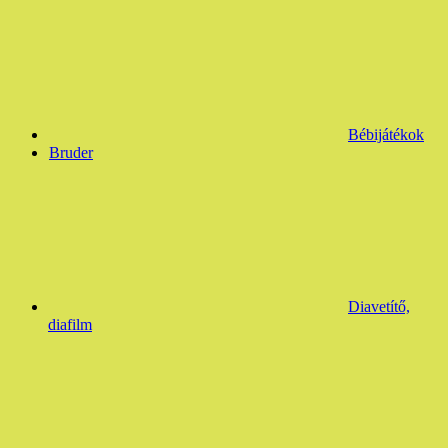
Bébijátékok
Bruder
Diavetítő,
diafilm