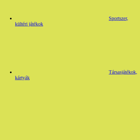
Sportszer,
kültéri játékok
Társasjátékok,
kártyák