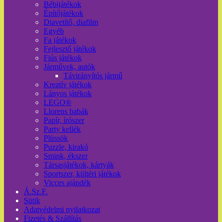
Bébijátékok
Építőjátékok
Diavetítő, diafilm
Egyéb
Fa játékok
Fejlesztő játékok
Fiús játékok
Járművek, autók
Távirányítós jármű
Kreatív játékok
Lányos játékok
LEGO®
Llorens babák
Papír, írószer
Party kellék
Plüssök
Puzzle, kirakó
Smink, ékszer
Társasjátékok, kártyák
Sportszer, kültéri játékok
Vicces ajándék
Á.Sz.F.
Sütik
Adatvédelmi nyilatkozat
Fizetés & Szállítás