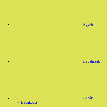
Egyéb
Babaházak
Babák
Babakocsi