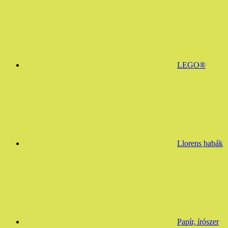
LEGO®
Llorens babák
Papír, írószer