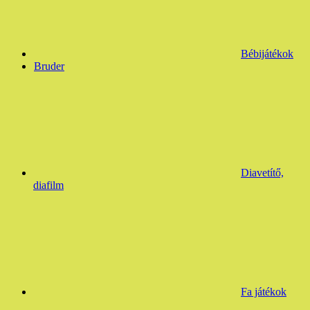
Bébijátékok
Bruder
Diavetítő,
diafilm
Fa játékok