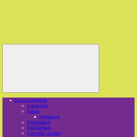
Összes kategória
Babaházak
Babák
Babakocsi
Bébijátékok
Építőjátékok
Diavetítő, diafilm