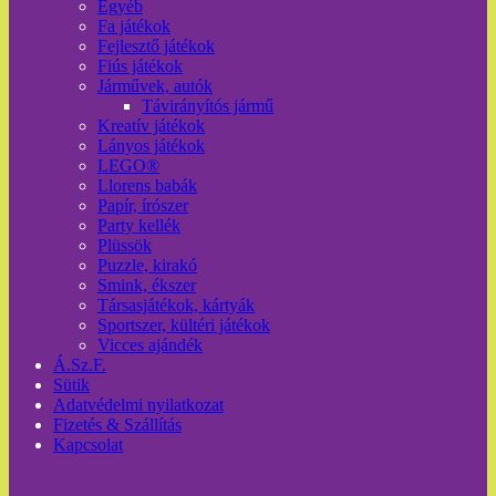
Egyéb
Fa játékok
Fejlesztő játékok
Fiús játékok
Járművek, autók
Távirányítós jármű
Kreatív játékok
Lányos játékok
LEGO®
Llorens babák
Papír, írószer
Party kellék
Plüssök
Puzzle, kirakó
Smink, ékszer
Társasjátékok, kártyák
Sportszer, kültéri játékok
Vicces ajándék
Á.Sz.F.
Sütik
Adatvédelmi nyilatkozat
Fizetés & Szállítás
Kapcsolat