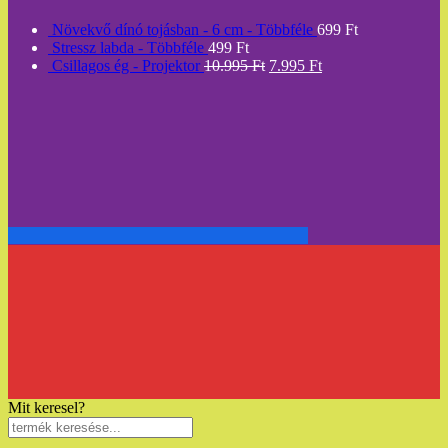
Növekvő dínó tojásban - 6 cm - Többféle
699
Ft
Stressz labda - Többféle
499
Ft
Csillagos ég - Projektor
10.995
Ft
7.995
Ft
Mit keresel?