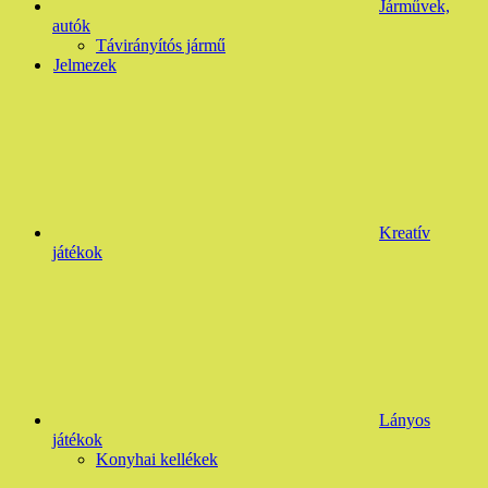
Járművek,
autók
Távirányítós jármű
Jelmezek
Kreatív
játékok
Lányos
játékok
Konyhai kellékek