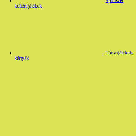
Sportszer,
kültéri játékok
Társasjátékok,
kártyák