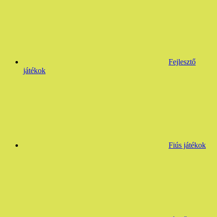
Fejlesztő
játékok
Fiús játékok